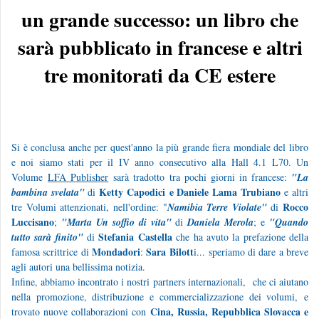
un grande successo: un libro che
sarà pubblicato in francese e altri
tre monitorati da CE estere
Si è conclusa anche per quest'anno la più grande fiera mondiale del libro
e noi siamo stati per il IV anno consecutivo alla Hall 4.1 L70. Un
Volume
LFA Publisher
sarà tradotto tra pochi giorni in francese:
"La
Ketty Capodici
e Daniele Lama Trubiano
bambina svelata"
di
e altri
Rocco
tre Volumi attenzionati, nell'ordine: "
Namibia Terre Violate"
di
Luccisano
;
"Marta Un soffio di vita"
di
Daniela Merola
; e
"Quando
Stefania Castella
tutto sarà finito"
di
che ha avuto la prefazione della
Mondadori
Sara Bilott
famosa scrittrice di
:
i...
speriamo di dare a breve
agli autori una bellissima notizia.
Infine, abbiamo incontrato i nostri partners internazionali, che ci aiutano
nella promozione, distribuzione e commercializzazione dei volumi, e
Cina, Russia, Repubblica Slovacca e
trovato nuove collaborazioni con