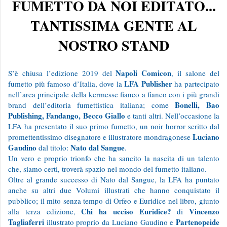
FUMETTO DA NOI EDITATO...
TANTISSIMA GENTE AL
NOSTRO STAND
Napoli Comicon
S’è chiusa l’edizione 2019 del
, il salone del
LFA Publisher
fumetto più famoso d’Italia, dove la
ha partecipato
nell’area principale della kermesse fianco a fianco con i più grandi
Bonelli, Bao
brand dell’editoria fumettistica italiana; come
Publishing, Fandango, Becco Giallo
e tanti altri. Nell’occasione la
LFA ha presentato il suo primo fumetto, un noir horror scritto dal
Luciano
promettentissimo disegnatore e illustratore mondragonese
Gaudino
Nato dal Sangue
dal titolo:
.
Un vero e proprio trionfo che ha sancito la nascita di un talento
che, siamo certi, troverà spazio nel mondo del fumetto italiano.
Oltre al grande successo di Nato dal Sangue, la LFA ha puntato
anche su altri due Volumi illustrati che hanno conquistato il
pubblico; il mito senza tempo di Orfeo e Euridice nel libro, giunto
Chi ha ucciso Euridice?
Vincenzo
alla terza edizione,
di
Tagliaferri
Partenopeide
illustrato proprio da Luciano Gaudino e