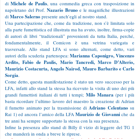
Michele de Paulis
di
, una commedia greca con trasposizione in
Nazario Bruno
napoletano del Prof.
e le magnifiche illustrazioni
Marco Salerno
di
presente anch’egli al nostro stand.
Una partecipazione che, come da tradizione, non s’è limitata solo
alla parte fumettistica ed illustrata ma ha avuto, inoltre, firma-copie
di autori di libri “tradizionali” provenienti da tutta Italia, perché,
fondamentalmente, il Comicon è una vetrina variegata e
trasversale. Allo stand LFA si sono alternati, come detto, vari
Marianna Caponigro, Vincenzo
autori della scuderia partenopea:
Ardito, Fabio de Paulis, Mario Tancredi, Marco D’Alterio,
Maurizio Costacurta, Angelo Nairod, Mauro Barbarito e Carlo
Sorgia
.
Come detto, questa manifestazione è stato un vero successo per la
LFA, infatti allo stand la stessa ha ricevuto la visita di uno dei più
Milo Manara
grandi fumettisti italiani di tutti i tempi;
(per i più
basta ricordare l’ultimo lavoro del maestro la creazione di Adrian
Adriano Celentano
il fumetto animato per la trasmissione di
su
Maurizio de Giovanni
Rai 1) ed ancora l’amico della LFA
che da
tre anni ha sempre supportato la stessa con la sua presenza.
Infine la presenza allo stand di Billy il vizio di leggere del TG 1
che manderà in onda a breve le riprese.