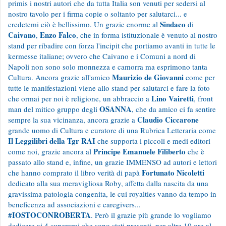
primis i nostri autori che da tutta Italia son venuti per sedersi al
nostro tavolo per i firma copie o soltanto per salutarci... e
Sindaco
credetemi ciò è bellissimo. Un grazie enorme al
di
Caivano
Enzo Falco
,
, che in forma istituzionale è venuto al nostro
stand per ribadire con forza l'incipit che portiamo avanti in tutte le
kermesse italiane; ovvero che Caivano e i Comuni a nord di
Napoli non sono solo monnezza e camorra ma esprimono tanta
Maurizio de Giovanni
Cultura. Ancora grazie all'amico
come per
tutte le manifestazioni viene allo stand per salutarci e fare la foto
Lino Vairetti
che ormai per noi è religione, un abbraccio a
, front
OSANNA
man del mitico gruppo degli
, che da amico ci fa sentire
Claudio Ciccarone
sempre la sua vicinanza, ancora grazie a
grande uomo di Cultura e curatore di una Rubrica Letteraria come
Il Leggilibri della Tgr RAI
che supporta i piccoli e medi editori
Principe Emanuele Filiberto
come noi, grazie ancora al
che è
passato allo stand e, infine, un grazie IMMENSO ad autori e lettori
Fortunato Nicoletti
che hanno comprato il libro verità di papà
dedicato alla sua meravigliosa Roby, affetta dalla nascita da una
gravissima patologia congenita, le cui royalties vanno da tempo in
beneficenza ad associazioni e caregivers...
#IOSTOCONROBERTA
. Però il grazie più grande lo vogliamo
dedicare ai 4 supereroi che sono stati presenti, per oltre 10 ore al