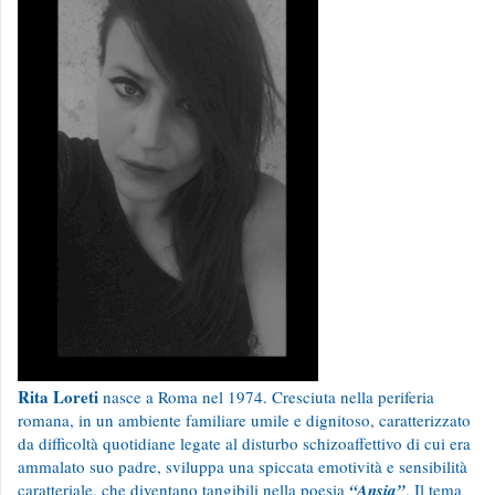
Rita Loreti
nasce a Roma nel 1974. Cresciuta nella periferia
romana, in un ambiente familiare umile e dignitoso, caratterizzato
da difficoltà quotidiane legate al disturbo schizoaffettivo di cui era
ammalato suo padre, sviluppa una spiccata emotività e sensibilità
caratteriale, che diventano tangibili nella poesia
“Ansia”
. Il tema