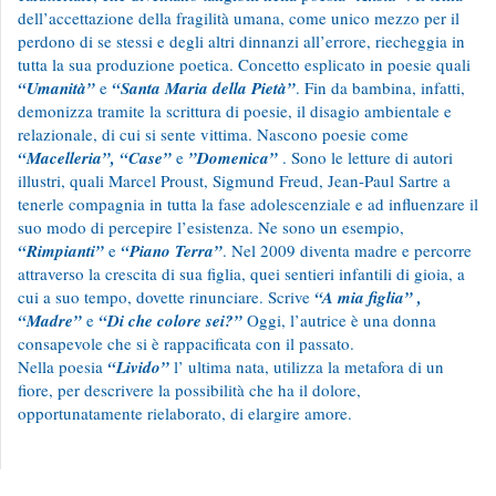
dell’accettazione della fragilità umana, come unico mezzo per il
perdono di se stessi e degli altri dinnanzi all’errore, riecheggia in
tutta la sua produzione poetica. Concetto esplicato in poesie quali
“Umanità”
e
“Santa Maria della Pietà”
. Fin da bambina, infatti,
demonizza tramite la scrittura di poesie, il disagio ambientale e
relazionale, di cui si sente vittima. Nascono poesie come
“Macelleria”, “Case”
e
”Domenica”
. Sono le letture di autori
illustri, quali Marcel Proust, Sigmund Freud, Jean-Paul Sartre a
tenerle compagnia in tutta la fase adolescenziale e ad influenzare il
suo modo di percepire l’esistenza. Ne sono un esempio,
“Rimpianti”
e
“Piano Terra”
. Nel 2009 diventa madre e percorre
attraverso la crescita di sua figlia, quei sentieri infantili di gioia, a
cui a suo tempo, dovette rinunciare. Scrive
“A mia figlia” ,
“Madre”
e
“Di che colore sei?”
Oggi, l’autrice è una donna
consapevole che si è rappacificata con il passato.
Nella poesia
“Livido”
l’ ultima nata, utilizza la metafora di un
fiore, per descrivere la possibilità che ha il dolore,
opportunatamente rielaborato, di elargire amore.