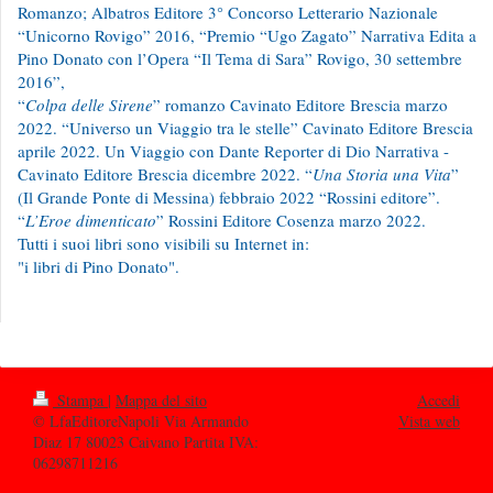
Romanzo; Albatros Editore 3° Concorso Letterario Nazionale
“Unicorno Rovigo” 2016, “Premio “Ugo Zagato” Narrativa Edita a
Pino Donato con l’Opera “Il Tema di Sara” Rovigo, 30 settembre
2016”,
“
Colpa delle Sirene
” romanzo Cavinato Editore Brescia marzo
2022. “Universo un Viaggio tra le stelle” Cavinato Editore Brescia
aprile 2022. Un Viaggio con Dante Reporter di Dio Narrativa -
Cavinato Editore Brescia dicembre 2022. “
Una Storia una Vita
”
(Il Grande Ponte di Messina) febbraio 2022 “Rossini editore”.
“
L’Eroe dimenticato
” Rossini Editore Cosenza marzo 2022.
Tutti i suoi libri sono visibili su Internet in:
"i libri di Pino Donato".
Stampa
|
Mappa del sito
Accedi
© LfaEditoreNapoli Via Armando
Vista web
Diaz 17 80023 Caivano Partita IVA:
06298711216