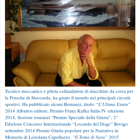
Tecnico meccanico e pilota collaudatore di macchine da corsa per
la Porsche di Stoccarda, ha girato il mondo nei principali circuiti
sportivi. Ha pubblicato alcuni Romanzi, titolo: “
L’Ultima Estate
”
2014 Albatros editore, Premio Franz Kafka Italia IV edizione
2014, Sezione romanzi “Premio Speciale della Giuria”, 2°
Edizione Concorso Internazionale “Locanda del Doge” Rovigo
settembre 2014 Premio Giuria popolare per la Narrativa in
Memoria di Loredana Capellazzo.
“Il Tema di Sara”
2015