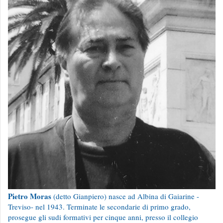
Pietro Moras
(detto Gianpiero) nasce ad Albina di Gaiarine -
Treviso- nel 1943. Terminate le secondarie di primo grado,
prosegue gli sudi formativi per cinque anni, presso il collegio