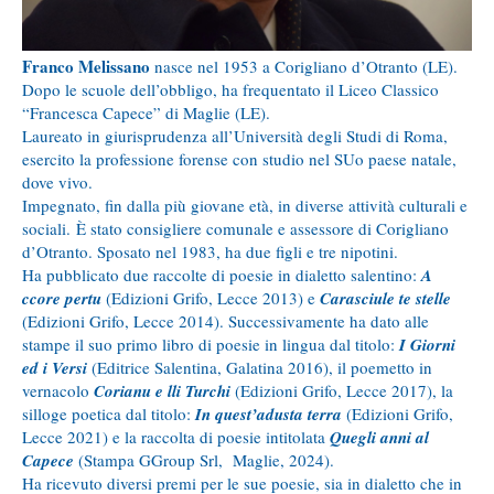
Franco Melissano
nasce nel 1953 a Corigliano d’Otranto (LE).
Dopo le scuole dell’obbligo, ha frequentato il Liceo Classico
“Francesca Capece” di Maglie (LE).
Laureato in giurisprudenza all’Università degli Studi di Roma,
esercito la professione forense con studio nel SUo paese natale,
dove vivo.
Impegnato, fin dalla più giovane età, in diverse attività culturali e
sociali. È stato consigliere comunale e assessore di Corigliano
d’Otranto. Sposato nel 1983, ha due figli e tre nipotini.
Ha pubblicato due raccolte di poesie in dialetto salentino:
A
ccore pertu
(Edizioni Grifo, Lecce 2013) e
Carasciule te stelle
(Edizioni Grifo, Lecce 2014). Successivamente ha dato alle
stampe il suo primo libro di poesie in lingua dal titolo:
I Giorni
ed i Versi
(Editrice Salentina, Galatina 2016), il poemetto in
vernacolo
Corianu e lli Turchi
(Edizioni Grifo, Lecce 2017), la
silloge poetica dal titolo:
In quest’adusta terra
(Edizioni Grifo,
Lecce 2021) e la raccolta di poesie intitolata
Quegli anni al
Capece
(Stampa GGroup Srl, Maglie, 2024).
Ha ricevuto diversi premi per le sue poesie, sia in dialetto che in