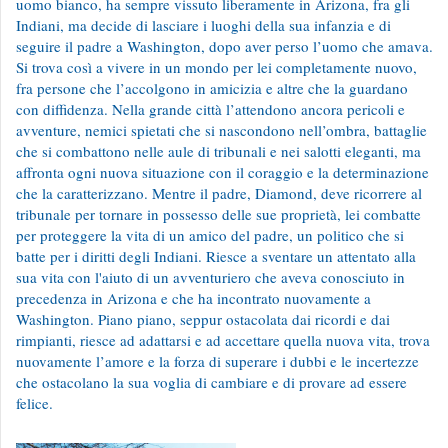
uomo bianco, ha sempre vissuto liberamente in Arizona, fra gli
Indiani, ma decide di lasciare i luoghi della sua infanzia e di
seguire il padre a Washington, dopo aver perso l’uomo che amava.
Si trova così a vivere in un mondo per lei completamente nuovo,
fra persone che l’accolgono in amicizia e altre che la guardano
con diffidenza. Nella grande città l’attendono ancora pericoli e
avventure, nemici spietati che si nascondono nell’ombra, battaglie
che si combattono nelle aule di tribunali e nei salotti eleganti, ma
affronta ogni nuova situazione con il coraggio e la determinazione
che la caratterizzano. Mentre il padre, Diamond, deve ricorrere al
tribunale per tornare in possesso delle sue proprietà, lei combatte
per proteggere la vita di un amico del padre, un politico che si
batte per i diritti degli Indiani. Riesce a sventare un attentato alla
sua vita con l'aiuto di un avventuriero che aveva conosciuto in
precedenza in Arizona e che ha incontrato nuovamente a
Washington. Piano piano, seppur ostacolata dai ricordi e dai
rimpianti, riesce ad adattarsi e ad accettare quella nuova vita, trova
nuovamente l’amore e la forza di superare i dubbi e le incertezze
che ostacolano la sua voglia di cambiare e di provare ad essere
felice.