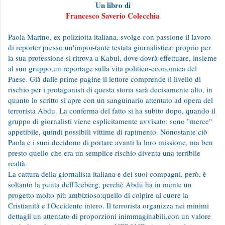
Un libro di
Francesco Saverio Colecchia
Paola Marino, ex poliziotta italiana, svolge con passione il lavoro
di reporter presso un'impor-tante testata giornalistica; proprio per
la sua professione si ritrova a Kabul, dove dovrà effettuare, insieme
al suo gruppo,un reportage sulla vita politico-economica del
Paese. Già dalle prime pagine il lettore comprende il livello di
rischio per i protagonisti di questa storia sarà decisamente alto, in
quanto lo scritto si apre con un sanguinario attentato ad opera del
terrorista Abdu. La conferma del fatto si ha subito dopo, quando il
gruppo di giornalisti viene esplicitamente avvisato: sono "merce"
appetibile, quindi possibili vittime di rapimento. Nonostante ciò
Paola e i suoi decidono di portare avanti la loro missione, ma ben
presto quello che era un semplice rischio diventa una terribile
realtà.
La cattura della giornalista italiana e dei suoi compagni, però, è
soltanto la punta dell'Iceberg, perchè Abdu ha in mente un
progetto molto più ambizioso:quello di colpire al cuore la
Cristianità e l'Occidente intero. Il terrorista organizza nei minimi
dettagli un attentato di proporzioni inimmaginabili,con un valore