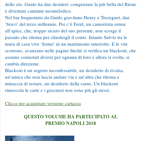
dello zio. Guido ha due desideri: conquistare la più bella del Rione
e diventare cantante neomelodico.
Nel bar frequentato da Guido gravitano Henry e Trezeguet, due
‘bravi’ del terzo millennio. Poi c’è Ferrè, un camorrista ormai
all’apice, che, troppo sicuro del suo presente, non scorge il
passato che ritorna per chiedergli il conto. Intanto Salvio tra le
mura di casa vive ‘fermo’ in un matrimonio interrotto. E le vite
scorrono, avanzano nelle pagine finché si verifica un blackout, che
assume connotati diversi per ognuna di loro e allora si svolta, si
cambia direzione.
Blackout è un segreto inconfessabile, un desiderio di rivalsa,
un’amica che non lascia andare via e un’altra che ritorna e
minaccia di restare, un desiderio della carne. Un blackout
rimescola le carte e i giocatori non sono più gli stessi.
Clicca per acquistare versione cartacea
QUESTO VOLUME HA PARTECIPATO AL
PREMIO NAPOLI 2018