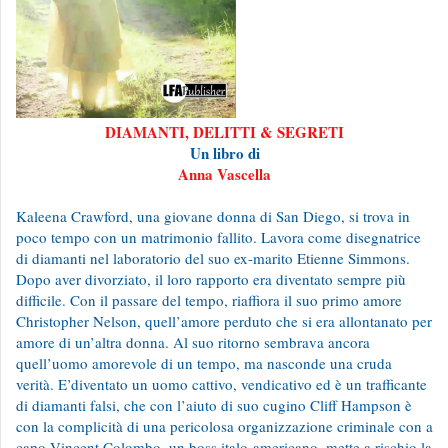
DIAMANTI, DELITTI & SEGRETI
Un libro di
Anna Vascella
Kaleena Crawford, una giovane donna di San Diego, si trova in
poco tempo con un matrimonio fallito. Lavora come disegnatrice
di diamanti nel laboratorio del suo ex-marito Etienne Simmons.
Dopo aver divorziato, il loro rapporto era diventato sempre più
difficile. Con il passare del tempo, riaffiora il suo primo amore
Christopher Nelson, quell’amore perduto che si era allontanato per
amore di un’altra donna. Al suo ritorno sembrava ancora
quell’uomo amorevole di un tempo, ma nasconde una cruda
verità. E’diventato un uomo cattivo, vendicativo ed è un trafficante
di diamanti falsi, che con l’aiuto di suo cugino Cliff Hampson è
con la complicità di una pericolosa organizzazione criminale con a
capo Vincent Colombo, un boss italo-americano, mette a rischio la