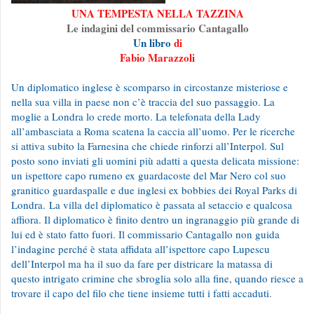
UNA TEMPESTA NELLA TAZZINA
Le indagini del commissario Cantagallo
Un libro
di
Fabio Marazzoli
Un diplomatico inglese è scomparso in circostanze misteriose e
nella sua villa in paese non c’è traccia del suo passaggio. La
moglie a Londra lo crede morto. La telefonata della Lady
all’ambasciata a Roma scatena la caccia all’uomo. Per le ricerche
si attiva subito la Farnesina che chiede rinforzi all’Interpol. Sul
posto sono inviati gli uomini più adatti a questa delicata missione:
un ispettore capo rumeno ex guardacoste del Mar Nero col suo
granitico guardaspalle e due inglesi ex bobbies dei Royal Parks di
Londra.
La villa del diplomatico è passata al setaccio e qualcosa
affiora. Il diplomatico è finito dentro un ingranaggio più grande di
lui ed è stato fatto fuori. Il commissario Cantagallo non guida
l’indagine perché è stata affidata all’ispettore capo Lupescu
dell’Interpol ma ha il suo da fare per districare la matassa di
questo intrigato crimine che sbroglia solo alla fine, quando riesce a
trovare il capo del filo che tiene insieme tutti i fatti accaduti.