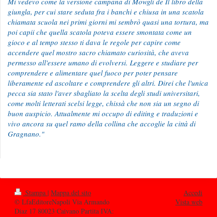
Mi vedevo come la versione campana di Mowgli de Il libro della
giungla, per cui stare seduta fra i banchi e chiusa in una scatola
chiamata scuola nei primi giorni mi sembrò quasi una tortura, ma
poi capii che quella scatola poteva essere smontata come un
gioco e al tempo stesso ti dava le regole per capire come
accendere quel mostro sacro chiamato curiosità, che aveva
permesso all'essere umano di evolversi. Leggere e studiare per
comprendere e alimentare quel fuoco per poter pensare
liberamente ed ascoltare e comprendere gli altri. Direi che l'unica
pecca sia stato l'aver sbagliato la scelta degli studi universitari,
come molti letterati scelsi legge, chissà che non sia un segno di
buon auspicio. Attualmente mi occupo di editing e traduzioni e
vivo ancora su quel ramo della collina che accoglie la città di
Gragnano."
Stampa
|
Mappa del sito
Accedi
© LfaEditoreNapoli Via Armando
Vista web
Diaz 17 80023 Caivano Partita IVA: