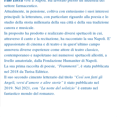
Pino Zecca
vive a Napoli. Ha lavorato presso un’industria del
settore farmaceutico.
Attualmente, in pensione, coltiva con entusiasmo i suoi interessi
principali: la letteratura, con particolare riguardo alla poesia e lo
studio della storia millenaria della sua città e della sua tradizione
canora e musicale.
In proposito ha prodotto e realizzato diversi spettacoli in cui,
attraverso il canto e la recitazione, ha raccontato la sua Napoli.
E’
appassionato di cinema e di teatro e in quest’ultimo campo
annovera diverse esperienze come attore di teatro classico,
contemporaneo e napoletano nei numerosi
spettacoli allestiti, a
livello amatoriale, dalla Fondazione Humaniter di Napoli.
La sua prima raccolta di poesie,
“Frammenti”
, è stata pubblicata
nel 2018 da Turisa Editrice.
Il suo secondo cimento letterario dal titolo
“Così son fatti gli
Angeli, versi d’amore
e altre storie”
è stato pubblicato nel
2019.
Nel 2021, con
“La notte del solstizio”
è entrato nel
fantastico mondo del romanzo.