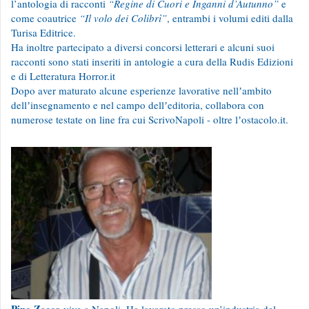
l’antologia di racconti
“Regine di Cuori e Inganni d’Autunno”
e
come coautrice
“Il volo dei Colibrì”
, entrambi i volumi editi dalla
Turisa Editrice.
Ha inoltre partecipato a diversi concorsi letterari e alcuni suoi
racconti sono stati inseriti in antologie a cura della Rudis Edizioni
e di Letteratura Horror.it
Dopo aver maturato alcune esperienze lavorative nellʼambito
dellʼinsegnamento e nel campo dellʼeditoria, collabora con
numerose testate on line fra cui ScrivoNapoli - oltre lʼostacolo.it.