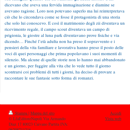
dicevano che aveva una fervida immaginazione e diamine se
avevano ragione. Loro non potevano saperlo ma lui reinterpretava
ciò che lo circondava come se fosse il protagonista di una storia
che solo lui conoscevo. E così il matrimonio degli zii diventava un
ricevimento regale, il campo scout diventava un campo di
prigionia, le giostre al luna park diventavano prove fisiche e via
dicendo… Finché l’età adulta non ha preso il sopravvento e i
pensieri della vita familiare e lavorativa hanno preso il posto delle
voci di quei personaggi che prima popolavano i suoi momenti di
silenzio. Ma alcune di quelle storie non lo hanno mai abbandonato
e un giorno, per fuggire alla vita che lo vede tutto il giorno
scontrarsi coi problemi di tutti i giorni, ha deciso di provare a
raccontare le sue fantasie sotto forma di romanzi.
Stampa
|
Mappa del sito
Accedi
© LfaEditoreNapoli Via Armando
Vista web
Diaz 17 80023 Caivano Partita IVA:
06298711216