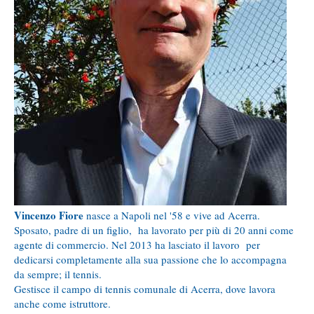
Vincenzo Fiore
nasce a Napoli nel '58 e vive ad Acerra.
Sposato, padre di un figlio, ha lavorato per più di 20 anni come
agente di commercio. Nel 2013 ha lasciato il lavoro per
dedicarsi completamente alla sua passione che lo accompagna
da sempre; il tennis.
Gestisce il campo di tennis comunale di Acerra, dove lavora
anche come istruttore.