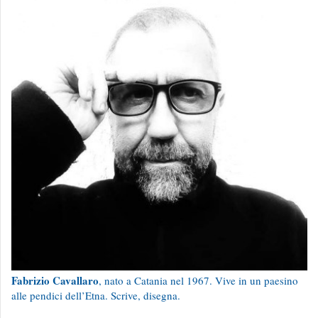
Fabrizio Cavallaro
, nato a Catania nel 1967. Vive in un paesino
alle pendici dell’Etna. Scrive, disegna.