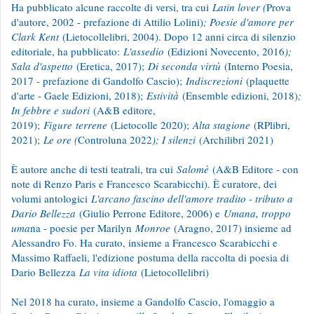
Ha pubblicato alcune raccolte di versi, tra cui
Latin lover (
Prova
d'autore, 2002 - prefazione di Attilio Lolini)
; Poesie d'amore per
Clark Kent
(Lietocollelibri, 2004). Dopo 12 anni circa di silenzio
editoriale, ha pubblicato:
L'assedio
(Edizioni Novecento, 2016
);
Sala d'aspetto
(Eretica, 2017);
Di seconda virtù
(Interno Poesia,
2017 - prefazione di Gandolfo Cascio);
Indiscrezioni
(plaquette
d'arte - Gaele Edizioni, 2018);
Estività
(Ensemble edizioni, 2018)
;
In febbre e sudori
(A&B editore,
2019);
Figure
terrene
(Lietocolle 2020);
Alta stagione
(RPlibri,
2021);
Le ore (
Controluna 2022
); I silenzi
(Archilibri 2021)
È autore anche di testi teatrali, tra cui
Salomè
(A&B Editore - con
note di Renzo Paris e Francesco Scarabicchi). È curatore, dei
volumi antologici
L'arcano fascino dell'amore tradito - tributo a
Dario Bellezza
(Giulio Perrone Editore, 2006) e
Umana, troppo
uma
na - poesie per Marilyn
Monroe
(Aragno, 2017) insieme ad
Alessandro Fo. Ha curato, insieme a Francesco Scarabicchi e
Massimo Raffaeli, l'edizione postuma della raccolta di poesia di
Dario Bellezza
La vita idiota
(Lietocollelibri)
Nel 2018 ha curato, insieme a Gandolfo Cascio, l'omaggio a