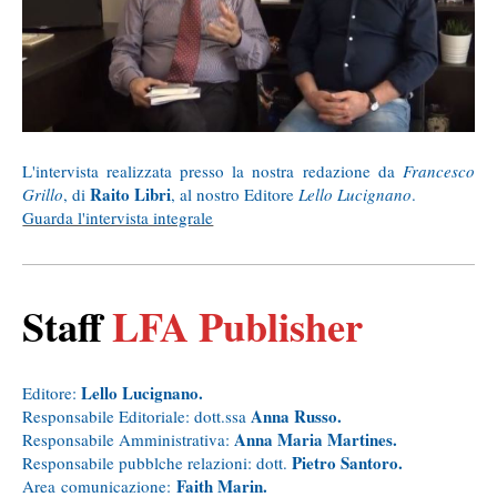
L'intervista realizzata presso la nostra redazione da
Francesco
Raito Libri
Grillo
, di
, al nostro Editore
Lello Lucignano
.
Guarda l'intervista integrale
Staff
LFA Publisher
Lello Lucignano.
Editore:
Anna Russo.
Responsabile Editoriale: dott.ssa
Anna Maria Martines.
Responsabile Amministrativa:
Pietro Santoro.
Responsabile pubblche relazioni: dott.
Faith Marin.
Area comunicazione: