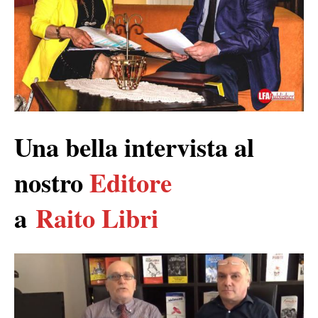
Una bella intervista al
nostro
Editore
a
Raito Libri