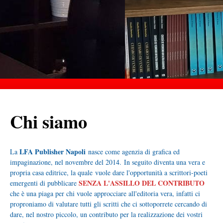
Chi siamo
LFA Publisher Napoli
La
nasce come agenzia di grafica ed
impaginazione, nel novembre del 2014.
In seguito diventa una vera e
propria casa editrice, la quale vuole dare l'opportunità a scrittori-poeti
SENZA L'ASSILLO DEL CONTRIBUTO
emergenti di pubblicare
che è una piaga per chi vuole approcciare all'editoria vera, infatti ci
proproniamo di valutare tutti gli scritti che ci sottoporrete cercando di
dare, nel nostro piccolo, un contributo per la realizzazione dei vostri