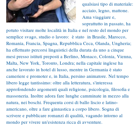
qualsiasi tipo di materiale:
acciaio, legno, mattone.
Ama viaggiare e,
soprattutto in passato, ha
potuto visitare molte località in Italia e nel resto del mondo per
semplice svago, studio o lavoro: è stato in Brasile, Marocco,
Romania, Francia, Spagna, Repubblica Ceca, Olanda, Ungheria;
ha effettuato percorsi linguistici della durata da uno a cinque
mesi presso istituti preposti a Berlino, Monaco, Colonia, Vienna,
Malta, New York, Toronto, Londra; nella capitale inglese ha
anche lavorato in hotel di lusso, mentre in Germania è stato
cameriere e promoter e, in Italia, persino animatore. Nel tempo
libero legge tantissimo: oltre alla letteratura, s'interessa
approfondendo argomenti quali religione, psicologia, filosofia e
massoneria. Inoltre adora fare lunghe camminate in mezzo alla
natura, nei boschi. Frequenta corsi di ballo liscio e latino-
americano, oltre a fare ginnastica a corpo libero. Sogna di
scrivere e pubblicare romanzi di qualità, vagando intorno al
mondo per vivere un'esistenza ricca di avventure.