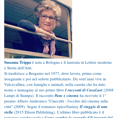
Susanna Trippa
è nata a Bologna e lì laureata in Lettere moderne
e Storia dell’Arte.
Si trasferisce a Bergamo nel 1977, dove lavora, prima come
insegnante e poi nel settore pubblicitario. Da vent’anni vive in
Valcavallina, con famiglia e animali, nella casetta che ha dato
nome e immagine al suo primo libro
I racconti di CasaLuet
(2008
Lampi di Stampa).
Il racconto
Pane e cinema
ha ricevuto il 1°
premio Albero Andronico "Cinecittà - l'occhio del cinema sulla
città" (2009).
Segue il romanzo epico/fantasy
Il viaggio di una
stella
(2015 Elison Publishing).
L'ultimo libro pubblicato è il
romanzo autobiografico
Come cambia lo sguardo Gli inganni del