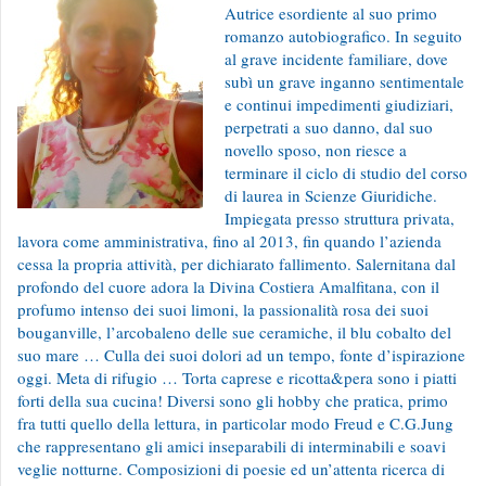
Autrice esordiente al suo primo
romanzo autobiografico. In seguito
al grave incidente familiare, dove
subì un grave inganno sentimentale
e continui impedimenti giudiziari,
perpetrati a suo danno, dal suo
novello sposo, non riesce a
terminare il ciclo di studio del corso
di laurea in Scienze Giuridiche.
Impiegata presso struttura privata,
lavora come amministrativa, fino al 2013, fin quando l’azienda
cessa la propria attività, per dichiarato fallimento. Salernitana dal
profondo del cuore adora la Divina Costiera Amalfitana, con il
profumo intenso dei suoi limoni, la passionalità rosa dei suoi
bouganville, l’arcobaleno delle sue ceramiche, il blu cobalto del
suo mare … Culla dei suoi dolori ad un tempo, fonte d’ispirazione
oggi. Meta di rifugio … Torta caprese e ricotta&pera sono i piatti
forti della sua cucina! Diversi sono gli hobby che pratica, primo
fra tutti quello della lettura, in particolar modo Freud e C.G.Jung
che rappresentano gli amici inseparabili di interminabili e soavi
veglie notturne. Composizioni di poesie ed un’attenta ricerca di