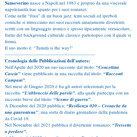
Sanseverino
nasce a Napoli nel 1983 e proprio da una viscerale
napoletanità trae spunto per i suoi romanzi.
Come nelle “frasi” di un buon jazz: temi sociali ed iperboli
comiche si intrecciano nei suoi racconti amaramente divertenti;
scritti con un linguaggio ironico e spesso tipicamente vernacolare,
frutto del background culturale classico partenopeo con il quale si
forma.
Il suo motto è: “Tumità is the way!”
-----------------------------------------------------------
Cronologia delle Pubblicazioni dell’autore:
Nell’Aprile del 2020 un suo racconto dal titolo:
“Concettina
Cascia”
viene pubblicato in una raccolta dal titolo:
“Racconti
Campani”
.
Nel mese di Giugno 2020 è fra gli autori selezionati per la
raccolta:
“L’abbraccio delle parole”
, alla quale partecipa con un
racconto breve dal titolo:
“Scemo di guerra”.
A Dicembre del 2020 pubblica:
“Resilienza 020 – Cronache da
una quarantena”
, una sorta di diario giornaliero della pandemia
da Covid-19.
Nel Novembre del 2021 pubblica il divertente romanzo:
“Tressette
a perdere”.