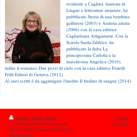
residente a Cagliari, laureata in
Lingue e letterature straniere, ha
pubblicato Storia di una bambina
gallurese (2003) e Aratena amata
(2006) con la casa editrice
Cagliaritana Artigianarte. Con la
Scuola Sarda Editrice, ha
pubblicato la fiaba La
principessina Carlotta e la
marchesina Angelica (2010),
infine il romanzo Due pezzi di cielo con la casa editrice Fratelli
Frilli Editori di Genova (2012).
Ai suoi scritti è da aggiungere l'inedito Il budino di sangue (2014).
Stampa
|
Mappa del sito
Accedi
© LfaEditoreNapoli Via Armando
Vista web
Diaz 17 80023 Caivano Partita IVA:
06298711216