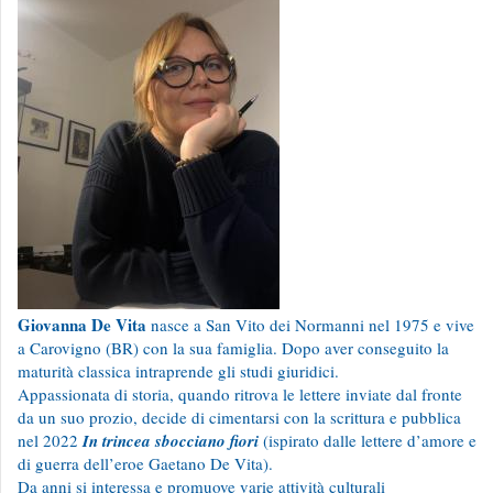
Giovanna De Vita
nasce a San Vito dei Normanni nel 1975 e vive
a Carovigno (BR) con la sua famiglia. Dopo aver conseguito la
maturità classica intraprende gli studi giuridici.
Appassionata di storia, quando ritrova le lettere inviate dal fronte
da un suo prozio, decide di cimentarsi con la scrittura e pubblica
nel 2022
In trincea sbocciano fiori
(ispirato dalle lettere d’amore e
di guerra dell’eroe Gaetano De Vita).
Da anni si interessa e promuove varie attività culturali