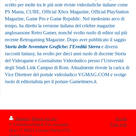
scritto per molte tra le più note riviste videoludiche italiane come
PS Mania, CUBE, Official Xbox Magazine, Official PlayStation
Magazine, Game Pro e Game Republic. Nel medesimo arco di
tempo, ha diretto la versione italiana del celebre magazine
anglosassone Retro Gamer, nonché svolto ruolo di editor sul più
recente Retrogaming Magazine. Dopo aver pubblicato il saggio
Storia delle Avventure Grafiche: l’Eredità Sierra
e diversi
racconti fantasy, ha svolto per dieci anni ruolo di docente Storia
del Videogame e Giornalismo Videoludico presso l’Università
degli Studi Link Campus di Rom. Attualmente riveste la carica di
Vice Direttore del portale videoludico VGMAG.COM e svolge
ruolo di editorialista per il portare Gametimers.it.
Stampa
|
Mappa del sito
Accedi
© LfaEditoreNapoli Via Armando
Vista web
Diaz 17 80023 Caivano Partita IVA:
06298711216