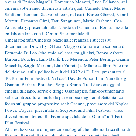
a cura di Enrico Magrelli, Domenico Monetti, Luca Pallanch, sul
cinema sotterraneo di cineasti-artisti quali Carmelo Bene, Mario
Schifano, Romano Scavolini, con, nel cast, Enrico Ghezzi, Nanni
Moretti, Ermanno Olmi, Tatti Sanguineti, Mario Carbone. Con
Anarchitaly, presentato alla 7.Festa del Cinema di Roma, inizia la
collaborazione con il Centro Sperimentale di
Cinematografia/Cineteca Nazionale: realizza i successivi
documentari Down by Di Leo. Viaggio d’amore alla scoperta di
Fernando Di Leo (che vede nel cast, tra gli altri, Renzo Arbore,
Barbara Bouchet, Lino Banfi, Luc Merenda, Peter Berling, Gianni
Macchia, Sergio Martino, Lino Vairetti) e Milano calibro 9: le ore
del destino, sulla pellicola cult del 1972 di Di Leo, presentato al
40.Torino Film Festival. Nel cast Davide Pulici, Lino Vairetti e gli
Osanna, Barbara Bouchet, Sergio Bruno. Tra i due omaggi al
cinema dileiano, scrive e dirige Osannaples, film-documentario
sulla controcultura musicale partenopea degli anni Settanta, con
focus sul gruppo progressive-rock Osanna, precursore del Naples
Power. L’opera, presentata al Seeyousound Film Festival, vince
diversi premi, tra cui il “Premio speciale della Giuria” al’i-Fest
Film Festival.
Alla realizzazione di opere cinematografiche, alterna la scrittura di
libri quali saggi di storia del cinema, raccolte poetiche e testi