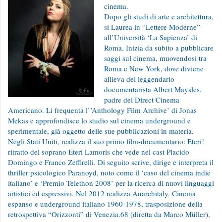
cinema.
Dopo gli studi di arte e architettura,
si Laurea in “Lettere Moderne”
all’Università ‘La Sapienza’ di
Roma. Inizia da subito a pubblicare
saggi sul cinema, muovendosi tra
Roma e New York, dove diviene
allieva del leggendario
documentarista Albert Maysles,
padre del Direct Cinema
Americano. Li frequenta l’’Anthology Film Archive’ di Jonas
Mekas e approfondisce lo studio sul cinema underground e
sperimentale, già oggetto delle sue pubblicazioni in materia.
Negli Stati Uniti, realizza il suo primo film-documentario: Eteri!
ritratto del soprano Eteri Lamoris che vede nel cast Placido
Domingo e Franco Zeffirelli. Di seguito scrive, dirige e interpreta il
thriller psicologico Paranoyd, noto come il ‘caso del cinema indie
italiano’ e ‘Premio Telethon 2008’ per la ricerca di nuovi linguaggi
artistici ed espressivi. Nel 2012 realizza Anarchitaly. Cinema
espanso e underground italiano 1960-1978, trasposizione della
retrospettiva “Orizzonti” di Venezia.68 (diretta da Marco Müller),