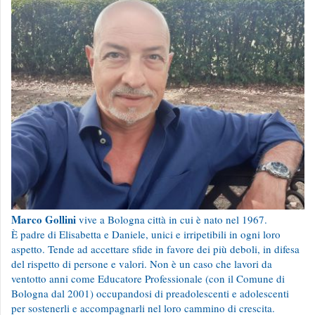
Marco Gollini
vive a Bologna città in cui è nato nel 1967.
È padre di Elisabetta e Daniele, unici e irripetibili in ogni loro
aspetto. Tende ad accettare sfide in favore dei più deboli, in difesa
del rispetto di persone e valori. Non è un caso che lavori da
ventotto anni come Educatore Professionale (con il Comune di
Bologna dal 2001) occupandosi di preadolescenti e adolescenti
per sostenerli e accompagnarli nel loro cammino di crescita.