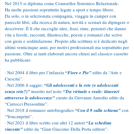
Nel 2015 si diploma come Counsellor Sistemico Relazionale.
Ha molte passioni soprattutto legate a sport e tempo libero.
Da solo, o in selezionata compagnia, viaggia in camper con
parecchi libri, alla ricerca di natura, novità e scenari da dipingere o
descrivere. È lì che raccoglie idee, frasi, rime, pensieri che danno
vita a favole, racconti, filastrocche, poesie e romanzi che scrive
con gioia e soddisfazione. Proprio alla scrittura si è dedicato negli
ultimi venticinque anni, per motivi professionali ma soprattutto per
passione. Oltre ai tanti elaborati ancora chiusi nel classico cassetto
ha pubblicato:
· Nel 2004 il libro per l’infanzia
“Fiore e Pio”
edito da “Arte e
Crescita”.
· Nel 2006 il saggio:
“Gli adolescenti e la rete (o adolescenti
senza rete?)”
inserito nel testo
“Tra virtuale e reale: itinerari
attraverso le adolescenze”
curato da Giovanni Amodio edito da
“Carrocci Pressonline”.
· Nel 2018 il romanzo autobiografico
“Con il 9 sulla schiena”
con
“Youcanprint”.
· Nel 2021 il libro scritto con altri 12 autori
“La schedina
vincente”
edito da “Gian Giacomo Della Porta editore”.