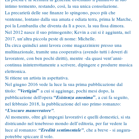
intimo tormento, restando, così, la sua unica consolazione.
La precarietà delle sue finanze lo spingono, poco più che
ventenne, lontano dalla sua amata e odiata terra, prima le Marche,
poi la Lombardia che diventa da lì a poco, la sua fissa dimora.
Nel 2012 nasce il suo primogenito; Kevin a cui si è aggiunta, nel
2017, un’altra piccola peste di nome: Michelle.
Da circa quindici anni lavora come magazziniere presso una
multinazionale, tramite una cooperativa (avendo tutti i doveri di
lavoratore, con ben pochi diritti), mentre -da quasi vent’anni-
continua ininterrottamente a scrivere, dipingere e produrre musica
elettronica.
Si ritiene un artista in aspettativa.
Nel giugno 2016 vede la luce la sua prima pubblicazione dal
"
”
titolo:
Vertigini
a cui si aggiunge, pochi mesi dopo, la
“
”
pubblicazione dell'opera
Esistenza anonima
, a cui fa seguito,
nel febbraio 2018, la pubblicazione del suo primo romanzo:
“L’oscuro manovratore”
.
Al momento, oltre gli impegni lavorativi e quelli domestici, si sta
districando nel tenebroso mondo dell’editoria, per far vedere la
luce al romanzo:
“Eredità sentimentale”
, che a breve - si augura-
potrebbe spiccare il volo.