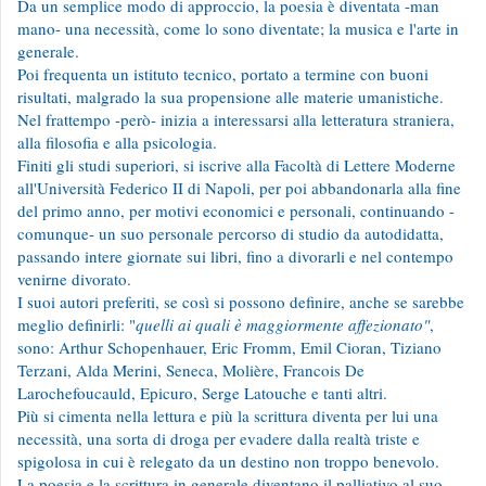
Da un semplice modo di approccio, la poesia è diventata -man
mano- una necessità, come lo sono diventate; la musica e l'arte in
generale.
Poi frequenta un istituto tecnico, portato a termine con buoni
risultati, malgrado la sua propensione alle materie umanistiche.
Nel frattempo -però- inizia a interessarsi alla letteratura straniera,
alla filosofia e alla psicologia.
Finiti gli studi superiori, si iscrive alla Facoltà di Lettere Moderne
all'Università Federico II di Napoli, per poi abbandonarla alla fine
del primo anno, per motivi economici e personali, continuando -
comunque- un suo personale percorso di studio da autodidatta,
passando intere giornate sui libri, fino a divorarli e nel contempo
venirne divorato.
I suoi autori preferiti, se così si possono definire, anche se sarebbe
meglio definirli: "
quelli ai quali è maggiormente affezionato"
,
sono: Arthur Schopenhauer, Eric Fromm, Emil Cioran, Tiziano
Terzani, Alda Merini, Seneca, Molière, Francois De
Larochefoucauld, Epicuro, Serge Latouche e tanti altri.
Più si cimenta nella lettura e più la scrittura diventa per lui una
necessità, una sorta di droga per evadere dalla realtà triste e
spigolosa in cui è relegato da un destino non troppo benevolo.
La poesia e la scrittura in generale diventano il palliativo al suo