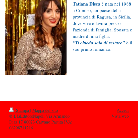
Tatiana Disca
è nata nel 1988
a Comiso, un paese della
provincia di Ragusa, in Sicilia,
dove vive e lavora presso
l'azienda di famiglia. Sposata e
madre di una figlia.
"Ti chiedo solo di restare"
è il
suo primo romanzo.
Stampa
|
Mappa del sito
Accedi
© LfaEditoreNapoli Via Armando
Vista web
Diaz 17 80023 Caivano Partita IVA:
06298711216