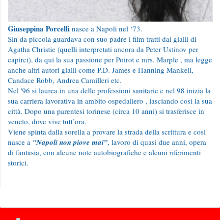
Giuseppina Porcelli
nasce a Napoli nel ‘73.
Sin da piccola guardava con suo padre i film tratti dai gialli di
Agatha Christie (quelli interpretati ancora da Peter Ustinov per
capirci), da qui la sua passione per Poirot e mrs. Marple , ma legge
anche altri autori gialli come P.D. James e Hanning Mankell,
Candace Robb, Andrea Camilleri etc.
Nel '96 si laurea in una delle professioni sanitarie e nel 98 inizia la
sua carriera lavorativa in ambito ospedaliero , lasciando così la sua
città. Dopo una parentesi torinese (circa 10 anni) si trasferisce in
veneto, dove vive tutt’ora.
Viene spinta dalla sorella a provare la strada della scrittura e così
nasce a
"Napoli non piove mai”
, lavoro di quasi due anni, opera
di fantasia, con alcune note autobiografiche e alcuni riferimenti
storici.