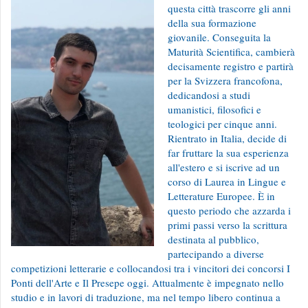
questa città trascorre gli anni
della sua formazione
giovanile. Conseguita la
Maturità Scientifica, cambierà
decisamente registro e partirà
per la Svizzera francofona,
dedicandosi a studi
umanistici, filosofici e
teologici per cinque anni.
Rientrato in Italia, decide di
far fruttare la sua esperienza
all'estero e si iscrive ad un
corso di Laurea in Lingue e
Letterature Europee. È in
questo periodo che azzarda i
primi passi verso la scrittura
destinata al pubblico,
partecipando a diverse
competizioni letterarie e collocandosi tra i vincitori dei concorsi I
Ponti dell'Arte e Il Presepe oggi. Attualmente è impegnato nello
studio e in lavori di traduzione, ma nel tempo libero continua a