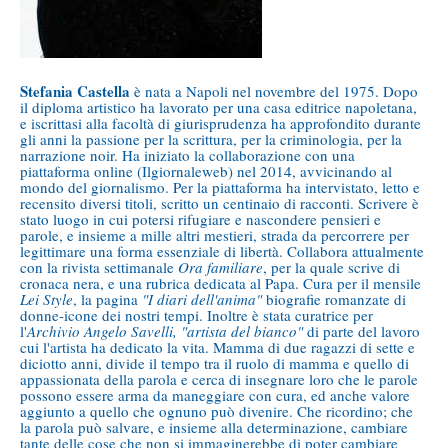
Stefania Castella
è nata a Napoli nel novembre del 1975. Dopo
il diploma artistico ha lavorato per una casa editrice napoletana,
e iscrittasi alla facoltà di giurisprudenza ha approfondito durante
gli anni la passione per la scrittura, per la criminologia, per la
narrazione noir. Ha iniziato la collaborazione con una
piattaforma online (Ilgiornaleweb) nel 2014, avvicinando al
mondo del giornalismo. Per la piattaforma ha intervistato, letto e
recensito diversi titoli, scritto un centinaio di racconti. Scrivere è
stato luogo in cui potersi rifugiare e nascondere pensieri e
parole, e insieme a mille altri mestieri, strada da percorrere per
legittimare una forma essenziale di libertà. Collabora attualmente
con la rivista settimanale
Ora familiare
, per la quale scrive di
cronaca nera, e una rubrica dedicata al Papa. Cura per il mensile
Lei Style
, la pagina
"I diari dell'anima"
biografie romanzate di
donne-icone dei nostri tempi. Inoltre è stata curatrice per
l'
Archivio Angelo Savelli, "artista del bianco"
di parte del lavoro
cui l'artista ha dedicato la vita. Mamma di due ragazzi di sette e
diciotto anni, divide il tempo tra il ruolo di mamma e quello di
appassionata della parola e cerca di insegnare loro che le parole
possono essere arma da maneggiare con cura, ed anche valore
aggiunto a quello che ognuno può divenire. Che ricordino; che
la parola può salvare, e insieme alla determinazione, cambiare
tante delle cose che non si immaginerebbe di poter cambiare