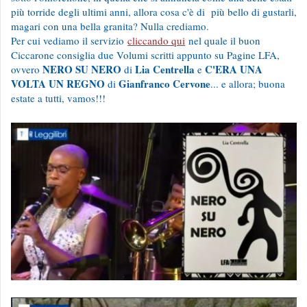
più torride degli ultimi anni, allora cosa c'è di più bello di gustarli,
magari con una bella granita? Nulla crediamo.
Per cui vediamo il servizio
cliccando qui
nel quale il buon
Ciccarone consiglia due Volumi scritti appunto su Pagine LFA,
NERO SU NERO
Lia Centrella
C'ERA UNA
ovvero
di
e
VOLTA UN REGNO
Gianfranco Cervone
di
... e allora; buona
estate a tutti, vamos!!!