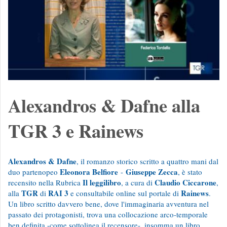
Alexandros & Dafne alla
TGR 3 e Rainews
Alexandros & Dafne
, il romanzo storico scritto a quattro mani dal
Eleonora Belfiore
Giuseppe Zecca
duo partenopeo
-
, è stato
Il leggilibro
Claudio Ciccarone
recensito nella Rubrica
, a cura di
,
TGR
RAI 3
Rainews
alla
di
e consultabile online sul portale di
.
Un libro scritto davvero bene, dove l'immaginaria avventura nel
passato dei protagonisti, trova una collocazione arco-temporale
ben definita -come sottolinea il recensore-, insomma un libro