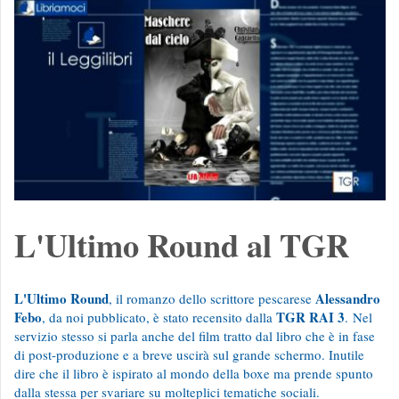
L'Ultimo Round al TGR
L'Ultimo Round
Alessandro
, il romanzo dello scrittore pescarese
Febo
TGR RAI 3
, da noi pubblicato, è stato recensito dalla
. Nel
servizio stesso si parla anche del film tratto dal libro che è in fase
di post-produzione e a breve uscirà sul grande schermo. Inutile
dire che il libro è ispirato al mondo della boxe ma prende spunto
dalla stessa per svariare su molteplici tematiche sociali.