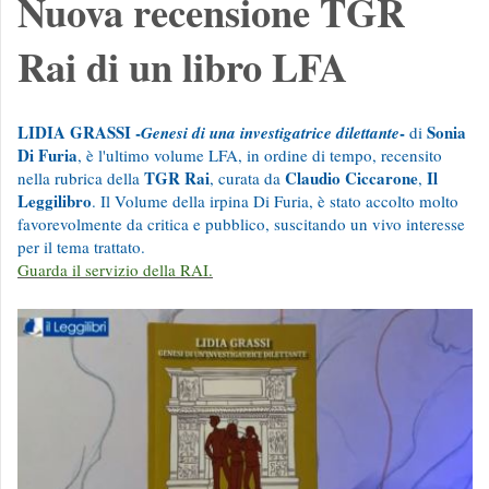
Nuova recensione TGR
Rai di un libro LFA
LIDIA GRASSI -
-
Sonia
Genesi di una investigatrice dilettante
di
Di Furia
, è l'ultimo volume LFA, in ordine di tempo, recensito
TGR Rai
Claudio Ciccarone
Il
nella rubrica della
, curata da
,
Leggilibro
. Il Volume della irpina Di Furia, è stato accolto molto
favorevolmente da critica e pubblico, suscitando un vivo interesse
per il tema trattato.
Guarda il servizio della RAI.