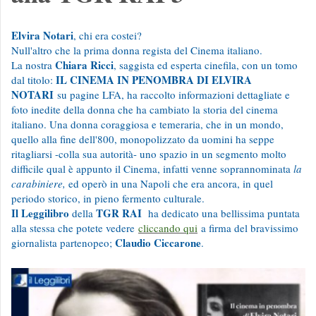
Elvira Notari
, chi era costei?
Null'altro che la prima donna regista del Cinema italiano.
Chiara Ricci
La nostra
, saggista ed esperta cinefila, con un tomo
IL CINEMA IN PENOMBRA DI ELVIRA
dal titolo:
NOTARI
su pagine LFA, ha raccolto informazioni dettagliate e
foto inedite della donna che ha cambiato la storia del cinema
italiano. Una donna coraggiosa e temeraria, che in un mondo,
quello alla fine dell'800, monopolizzato da uomini ha seppe
ritagliarsi -colla sua autorità- uno spazio in un segmento molto
difficile qual è appunto il Cinema, infatti venne soprannominata
la
carabiniere,
ed operò in una Napoli che era ancora, in quel
periodo storico, in pieno fermento culturale.
Il Leggilibro
TGR RAI
della
ha dedicato una bellissima puntata
alla stessa che potete vedere
cliccando qui
a firma del bravissimo
Claudio Ciccarone
giornalista partenopeo;
.