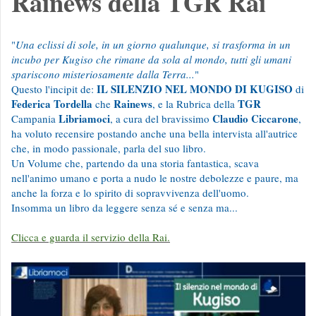
Rainews della TGR Rai
"
Una eclissi di sole, in un giorno qualunque, si trasforma in un
incubo per Kugiso che rimane da sola al mondo, tutti gli umani
spariscono misteriosamente dalla Terra...
"
IL SILENZIO NEL MONDO DI KUGISO
Questo l'incipit de:
di
Federica Tordella
Rainews
TGR
che
, e la Rubrica della
Libriamoci
Claudio Ciccarone
Campania
, a cura del bravissimo
,
ha voluto recensire postando anche una bella intervista all'autrice
che, in modo passionale, parla del suo libro.
Un Volume che, partendo da una storia fantastica, scava
nell'animo umano e porta a nudo le nostre debolezze e paure, ma
anche la forza e lo spirito di sopravvivenza dell'uomo.
Insomma un libro da leggere senza sé e senza ma...
Clicca e guarda il servizio della Rai.