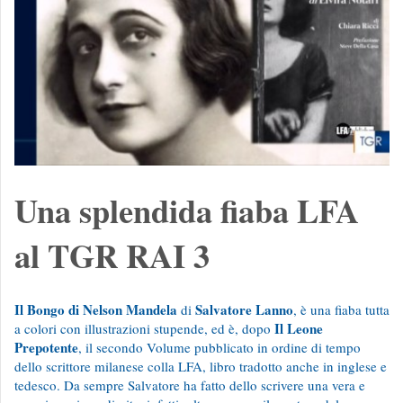
Una splendida fiaba LFA
al TGR RAI 3
Il Bongo di Nelson Mandela
Salvatore Lanno
di
, è una fiaba tutta
Il Leone
a colori con illustrazioni stupende, ed è, dopo
Prepotente
, il secondo Volume pubblicato in ordine di tempo
dello scrittore milanese colla LFA, libro tradotto anche in inglese e
tedesco. Da sempre Salvatore ha fatto dello scrivere una vera e