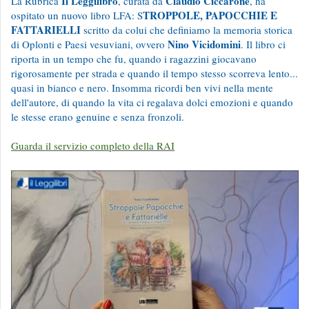
Il Leggilibro
Claudio Ciccarone
La Rubrica
, curata da
, ha
TROPPOLE, PAPOCCHIE E
ospitato un nuovo libro LFA: S
FATTARIELLI
scritto da colui che definiamo la memoria storica
Nino Vicidomini
di Oplonti e Paesi vesuviani, ovvero
. Il libro ci
riporta in un tempo che fu, quando i ragazzini giocavano
rigorosamente per strada e quando il tempo stesso scorreva lento...
quasi in bianco e nero. Insomma ricordi ben vivi nella mente
dell'autore, di quando la vita ci regalava dolci emozioni e quando
le stesse erano genuine e senza fronzoli.
Guarda il servizio completo della RAI