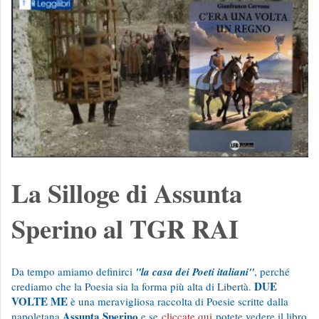
La Silloge di Assunta
Sperino al TGR RAI
Da tempo amiamo definirci
"la casa dei Poeti italiani"
, perché
DUE
crediamo che la Poesia sia la forma più alta di Libertà.
VOLTE ME
è una meravigliosa raccolta di Poesie scritte dalla
Assunta Sperino
napoletana
e se
cliccate qui
potete vedere il libro