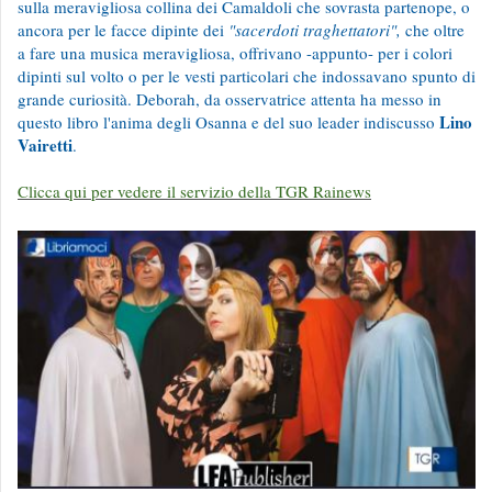
sulla meravigliosa collina dei Camaldoli che sovrasta partenope, o
ancora per le facce dipinte dei
"sacerdoti traghettatori",
che oltre
a fare una musica meravigliosa, offrivano -appunto- per i colori
dipinti sul volto o per le vesti particolari che indossavano spunto di
grande curiosità. Deborah, da osservatrice attenta ha messo in
Lino
questo libro l'anima degli Osanna e del suo leader indiscusso
Vairetti
.
Clicca qui per vedere il servizio della TGR Rainews