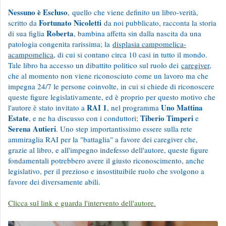
Nessuno è Escluso
, quello che viene definito un libro-verità,
Fortunato Nicoletti
scritto da
da noi pubblicato, racconta la storia
Roberta
di sua figlia
, bambina affetta sin dalla nascita da una
patologia congenita rarissima; la
displasia campomelica-
acampomelica
, di cui si contano circa 10 casi in tutto il mondo.
Tale libro ha accesso un dibattito politico sul ruolo dei
caregiver
,
che al momento non viene riconosciuto come un lavoro ma che
impegna 24/7 le persone coinvolte, in cui si chiede di riconoscere
queste figure legislativamente, ed è proprio per questo motivo che
RAI 1
Uno Mattina
l'autore è stato invitato a
, nel programma
Estate
Tiberio Timperi
, e ne ha discusso con i conduttori;
e
Serena Autieri
. Uno step importantissimo essere sulla rete
ammiraglia RAI per la "battaglia" a favore dei caregiver che,
grazie al libro, e all'impegno indefesso dell'autore, queste figure
fondamentali potrebbero avere il giusto riconoscimento, anche
legislativo, per il prezioso e insostituibile ruolo che svolgono a
favore dei diversamente abili.
Clicca sul link e guarda l'intervento dell'autore.