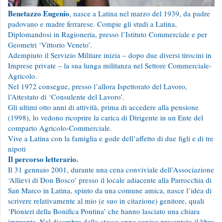
Benetazzo Eugenio
, nasce a Latina nel marzo del 1939, da padre
padovano e madre ferrarese. Compie gli studi a Latina,
Diplomandosi in Ragioneria, presso l’Istituto Commerciale e per
Geometri ‘Vittorio Veneto’.
Adempiuto il Servizio Militare inizia – dopo due diversi tirocini in
Imprese private – la sua lunga militanza nel Settore Commerciale-
Agricolo.
Nel 1972 consegue, presso l’allora Ispettorato del Lavoro,
l’Attestato di ‘Consulente del Lavoro’.
Gli ultimi otto anni di attività, prima di accedere alla pensione
(1998), lo vedono ricoprire la carica di Dirigente in un Ente del
comparto Agricolo-Commerciale.
Vive a Latina con la famiglia e gode dell’affetto di due figli e di tre
nipoti
Il percorso letterario.
Il 31 gennaio 2001, durante una cena conviviale dell’Associazione
‘Allievi di Don Bosco’ presso il locale adiacente alla Parrocchia di
San Marco in Latina, spinto da una comune amica, nasce l’idea di
scrivere relativamente al mio (e suo in citazione) genitore, quali
‘Pionieri della Bonifica Pontina’ che hanno lasciato una chiara
impronta. Nel dicembre dello stesso anno veniva presentato il libro