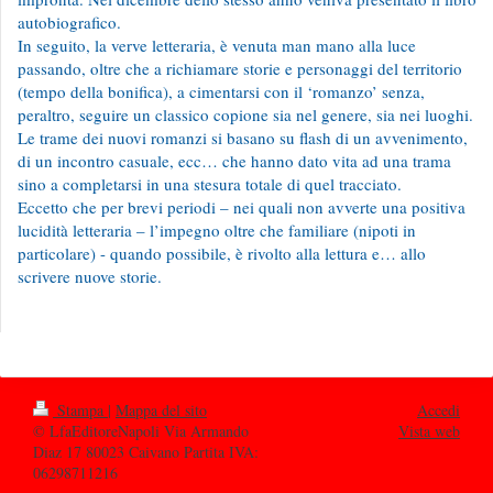
autobiografico.
In seguito, la verve letteraria, è venuta man mano alla luce
passando, oltre che a richiamare storie e personaggi del territorio
(tempo della bonifica), a cimentarsi con il ‘romanzo’ senza,
peraltro, seguire un classico copione sia nel genere, sia nei luoghi.
Le trame dei nuovi romanzi si basano su flash di un avvenimento,
di un incontro casuale, ecc… che hanno dato vita ad una trama
sino a completarsi in una stesura totale di quel tracciato.
Eccetto che per brevi periodi – nei quali non avverte una positiva
lucidità letteraria – l’impegno oltre che familiare (nipoti in
particolare) - quando possibile, è rivolto alla lettura e… allo
scrivere nuove storie.
Stampa
|
Mappa del sito
Accedi
© LfaEditoreNapoli Via Armando
Vista web
Diaz 17 80023 Caivano Partita IVA:
06298711216