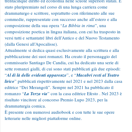
trentacinque diritto ed economia nelle scuole superiori statali. È
stato pluripremiato nel corso di una lunga carriera come
drammaturgo e scrittore, soprattutto con riferimento alle sue
commedie, rappresentate con successo anche all’estero e alla
composizione della sua opera “
La Bibbia in rima
”, una
composizione poetica in lingua italiana, con cui ha trasposto in
versi tutti e settantatré libri dell’Antico e del Nuovo Testamento
(dalla Genesi all’Apocalisse).
Attualmente si dedica quasi esclusivamente alla scrittura e alla
pubblicazione dei suoi romanzi. Ha creato il personaggio del
commissario Santiago De Candia, cui ha dedicato una serie di
sette romanzi gialli, di cui sono stati pubblicati già due episodi:
“
Al di là delle evidenti apparenze
”, e “
Macabri resti al Teatro
lirico
” pubblicati rispettivamente nel 2021 e nel 2023 dalla casa
editrice “Dei Merangoli”. Sempre nel 2021 ha pubblicato il
romanzo “
La Terza via
” con la casa editrice Efesto . Nel 2023 è
risultato vincitore al concorso Premio Lupo 2023, per la
drammaturgia comica.
È presente con numerosi audiobook e con tutte le sue opere
letterarie nelle migliori piattaforme online.