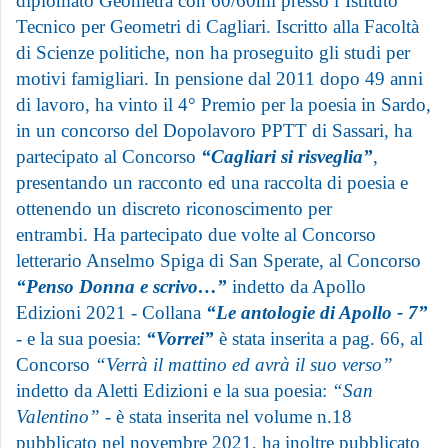
d
iplomato Geometra con 60/60mi
presso l’Istituto
Tecnico per Geometri di Cagliari.
Iscritto alla Facoltà
di Scienze politiche,
non ha proseguito gli studi per
motivi famigliari.
In pensione dal 2011 dopo 49 anni
di lavoro, h
a vinto il 4° Premio per la poesia in Sardo,
in un concorso del Dopolavoro PPTT di Sassari, h
a
partecipato al Concorso
“Cagliari si risveglia”
,
presentando un racconto ed una raccolta di poesia e
ottenendo un discreto riconoscimento per
entrambi.
Ha partecipato due volte al Concorso
letterario Anselmo Spiga di San Sperate,
al Concorso
“Penso Donna e scrivo…”
indetto da Apollo
Edizioni 2021 - Collana
“Le antologie di Apollo - 7”
- e la sua poesia:
“Vorrei”
è stata inserita a pag. 66,
al
Concorso
“Verrà il mattino ed avrà il suo verso”
indetto da Aletti Edizioni e la sua poesia:
“San
Valentino”
- è stata inserita nel volume n.18
pubblicato nel novembre 2021, h
a inoltre pubblicato