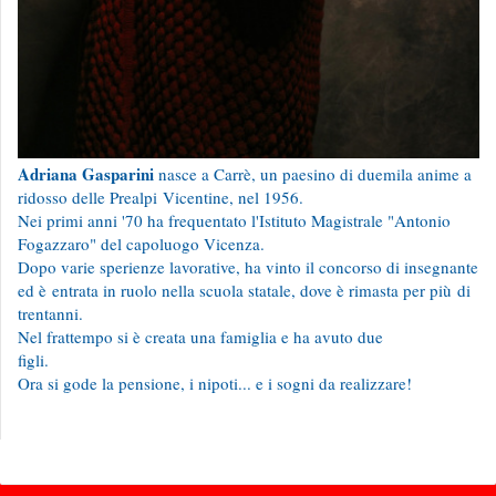
Adriana Gasparini
nasce a Carrè, un paesino di duemila anime a
ridosso delle Prealpi Vicentine, nel 1956.
Nei primi anni '70 ha frequentato l'Istituto Magistrale "Antonio
Fogazzaro" del capoluogo Vicenza.
Dopo varie sperienze lavorative, ha vinto il concorso di insegnante
ed è entrata in ruolo nella scuola statale, dove è rimasta per più di
trentanni.
Nel frattempo si è creata una famiglia e ha avuto due
figli.
Ora si gode la pensione, i nipoti... e i sogni da realizzare!