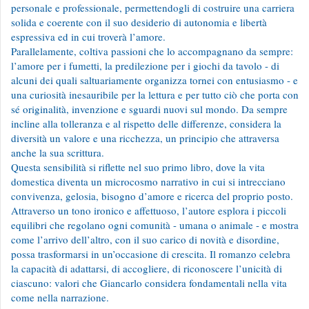
personale e professionale, permettendogli di costruire una carriera
solida e coerente con il suo desiderio di autonomia e libertà
espressiva ed in cui troverà l’amore.
Parallelamente, coltiva passioni che lo accompagnano da sempre:
l’amore per i fumetti, la predilezione per i giochi da tavolo - di
alcuni dei quali saltuariamente organizza tornei con entusiasmo - e
una curiosità inesauribile per la lettura e per tutto ciò che porta con
sé originalità, invenzione e sguardi nuovi sul mondo. Da sempre
incline alla tolleranza e al rispetto delle differenze, considera la
diversità un valore e una ricchezza, un principio che attraversa
anche la sua scrittura.
Questa sensibilità si riflette nel suo primo libro, dove la vita
domestica diventa un microcosmo narrativo in cui si intrecciano
convivenza, gelosia, bisogno d’amore e ricerca del proprio posto.
Attraverso un tono ironico e affettuoso, l’autore esplora i piccoli
equilibri che regolano ogni comunità - umana o animale - e mostra
come l’arrivo dell’altro, con il suo carico di novità e disordine,
possa trasformarsi in un’occasione di crescita. Il romanzo celebra
la capacità di adattarsi, di accogliere, di riconoscere l’unicità di
ciascuno: valori che Giancarlo considera fondamentali nella vita
come nella narrazione.