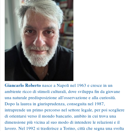
Giancarlo Roberto
nasce a Napoli nel 1963 e cresce in un
ambiente ricco di stimoli culturali, dove sviluppa fin da giovane
una naturale predisposizione all’osservazione e alla curiosità.
Dopo la laurea in giurisprudenza, conseguita nel 1987,
intraprende un primo percorso nel settore legale, per poi scegliere
di orientarsi verso il mondo bancario, ambito in cui trova una
dimensione più vicina al suo modo di intendere le relazioni e il
lavoro. Nel 1992 si trasferisce a Torino, città che segna una svolta