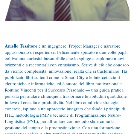
Aniello Tessitore
è un i
ngegnere, Project Manager e narratore
appassionato di esperienze. Felicemente sposato e due volte papà,
coltiva una curiosità inesauribile che lo spinge a esplorare nuovi
orizzonti e a raccontarli con entusiasmo. Scrive di ciò che conosco
da vicino: complessità, innovazione, realtà che si trasformano. Ha
pubblicato libri su temi come le Smart City e le intercettazioni
elettroniche e informatiche, ed è autore del libro motivazionale
Routine Vincenti per il Successo Personale — una guida pratica
pensata per aiutare chiunque a trasformare le abitudini quotidiane
in leve di crescita e produttività. Nel libro condivide strategie
concrete, ispirate a un approccio integrato che fonde i principi di
ITIL, metodologia PMP e tecniche di Programmazione Neuro-
Linguistica (PNL), per affrontare con metodo sfide come la
gestione del tempo e la procrastinazione. Con una formazione
accademica solida e oltre vent’anni di esperienza nella gestione