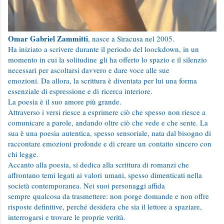
Omar Gabriel Zammitti
, nasce a Siracusa nel 2005.
Ha iniziato a scrivere durante il periodo del loockdown, in un
momento in cui la solitudine gli ha offerto lo spazio e il silenzio
necessari per ascoltarsi davvero e dare voce alle sue
emozioni. Da allora, la scrittura è diventata per lui una forma
essenziale di espressione e di ricerca interiore.
La poesia è il suo amore più grande.
Attraverso i versi riesce a esprimere ciò che spesso non riesce a
comunicare a parole, andando oltre ciò che vede e che sente. La
sua è una poesia autentica, spesso sensoriale, nata dal bisogno di
raccontare emozioni profonde e di creare un contatto sincero con
chi legge.
Accanto alla poesia, si dedica alla scrittura di romanzi che
affrontano temi legati ai valori umani, spesso dimenticati nella
società contemporanea. Nei suoi personaggi affida
sempre qualcosa da trasmettere: non porge domande e non offre
risposte definitive, perché desidera che sia il lettore a spaziare,
interrogarsi e trovare le proprie verità.