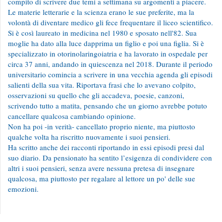
compito di scrivere due temi a settimana su argomenti a piacere.
Le materie letterarie e la scienza erano le sue preferite, ma la
volontà di diventare medico gli fece frequentare il liceo scientifico.
Si è così laureato in medicina nel 1980 e sposato nell'82. Sua
moglie ha dato alla luce dapprima un figlio e poi una figlia. Si è
specializzato in otorinolaringoiatria e ha lavorato in ospedale per
circa 37 anni, andando in quiescenza nel 2018. Durante il periodo
universitario comincia a scrivere in una vecchia agenda gli episodi
salienti della sua vita. Riportava frasi che lo avevano colpito,
osservazioni su quello che gli accadeva, poesie, canzoni,
scrivendo tutto a matita, pensando che un giorno avrebbe potuto
cancellare qualcosa cambiando opinione.
Non ha poi -in verità- cancellato proprio niente, ma piuttosto
qualche volta ha riscritto nuovamente i suoi pensieri.
Ha scritto anche dei racconti riportando in essi episodi presi dal
suo diario. Da pensionato ha sentito l’esigenza di condividere con
altri i suoi pensieri, senza avere nessuna pretesa di insegnare
qualcosa, ma piuttosto per regalare al lettore un po' delle sue
emozioni.