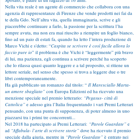
Sposato, è padre di un ragazzo di 16 anni.
Nella vita reale è un agente di commercio che collabora con una
agenzia di rappresentanze di Firenze che vende prodotti nei fai da
te della Gdo. Nell’altra vita, quella immaginaria, scrive e gli
piacerebbe continuare a farlo, la passione per la scrittura l’ha
sempre avuta, ma non era mai riuscito a riempire un foglio bianco,
fino ad un paio di estati fa, quando ha letto l’intera produzione di
Marco Vichi e s'detto: “
Caspita se scrivere è così facile allora lo
faccio pure io
” il problema è che Vichi è “leggermente” più bravo
di lui, ma pazienza, egli continua a scrivere perché ha scoperto
che lo rilassa quasi quanto leggere e a tal proposito, si ritiene un
lettore seriale, nel senso che spesso si trova a leggere due o tre
libri contemporaneamente.
Ha già pubblicato un romanzo dal titolo: “
Il Maresciallo Marta-
un amore sbagliato”
con Europa Edizioni ed ha ricevuto una
menzione speciale nel premio letterario:
“Pegasus- città di
Cattolica”
e adesso gira l’Italia frequentando i vari Premi Letterari
pensando, con una punta di supponenza, di poter almeno in uno
piazzarsi tra i primi tre concorrenti...
Nel 2018 ha partecipato ai Premi Letterari:
“Parole Guardate”
e
ad
“Affabula- l’arte di scrivere storie”
dove ha ricevuto il premio
speciale dalla giuria, mentre in
“Parole Guardate”
è
entrato nei